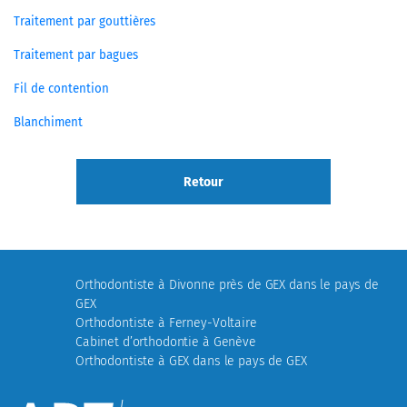
Traitement par gouttières
Traitement par bagues
Fil de contention
Blanchiment
Retour
Orthodontiste à Divonne près de GEX dans le pays de
GEX
Orthodontiste à Ferney-Voltaire
Cabinet d’orthodontie à Genève
Orthodontiste à GEX dans le pays de GEX