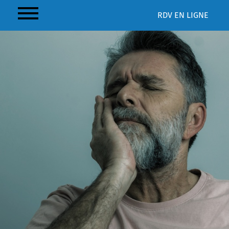
RDV
EN LIGNE
SENSIBILITÉS ET ALLERGIES
AUX MATÉRIAUX
ORTHODONTIQUES :
REPÉRER ET PROPOSER DES
ALTERNATIVES