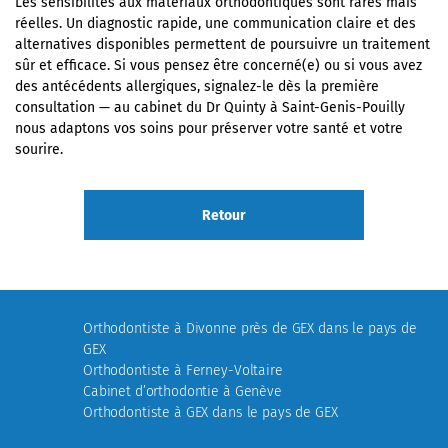
Les sensibilités aux matériaux orthodontiques sont rares mais
réelles. Un diagnostic rapide, une communication claire et des
alternatives disponibles permettent de poursuivre un traitement
sûr et efficace. Si vous pensez être concerné(e) ou si vous avez
des antécédents allergiques, signalez-le dès la première
consultation — au cabinet du Dr Quinty à Saint-Genis-Pouilly
nous adaptons vos soins pour préserver votre santé et votre
sourire.
Retour
Orthodontiste à Divonne près de GEX dans le pays de
GEX
Orthodontiste à Ferney-Voltaire
Cabinet d’orthodontie à Genève
Orthodontiste à GEX dans le pays de GEX